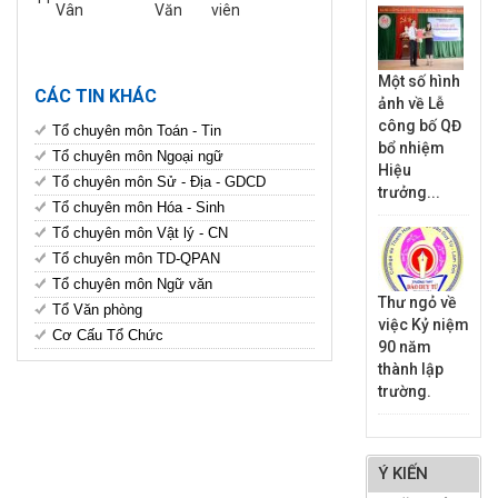
Vân
Văn
viên
Một số hình
CÁC TIN KHÁC
ảnh về Lễ
công bố QĐ
Tổ chuyên môn Toán - Tin
bổ nhiệm
Tổ chuyên môn Ngoại ngữ
Hiệu
Tổ chuyên môn Sử - Địa - GDCD
trưởng...
Tổ chuyên môn Hóa - Sinh
Tổ chuyên môn Vật lý - CN
Tổ chuyên môn TD-QPAN
Tổ chuyên môn Ngữ văn
Thư ngỏ về
Tổ Văn phòng
việc Kỷ niệm
Cơ Cấu Tổ Chức
90 năm
thành lập
trường.
Ý KIẾN