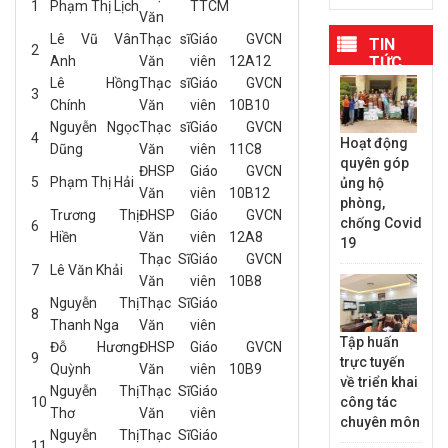
1
Phạm Thị Lịch
TTCM
Văn
Lê Vũ Vân
Thạc sĩ
Giáo
GVCN
TIN
2
Anh
Văn
viên
12A12
TỨC
MỚI
Lê Hồng
Thạc sĩ
Giáo
GVCN
3
NHẤT
Chính
Văn
viên
10B10
Nguyễn Ngọc
Thạc sĩ
Giáo
GVCN
4
Hoạt động
Dũng
Văn
viên
11C8
quyên góp
ĐHSP
Giáo
GVCN
5
Phạm Thị Hải
ủng hộ
Văn
viên
10B12
phòng,
Trương Thị
ĐHSP
Giáo
GVCN
chống Covid
6
Hiền
Văn
viên
12A8
19
Thạc Sĩ
Giáo
GVCN
7
Lê Văn Khải
Văn
viên
10B8
Nguyễn Thị
Thạc Sĩ
Giáo
8
Thanh Nga
Văn
viên
Tập huấn
Đỗ Hương
ĐHSP
Giáo
GVCN
9
trực tuyến
Quỳnh
Văn
viên
10B9
về triển khai
Nguyễn Thị
Thạc Sĩ
Giáo
10
công tác
Thơ
Văn
viên
chuyên môn
Nguyễn Thị
Thạc Sĩ
Giáo
11