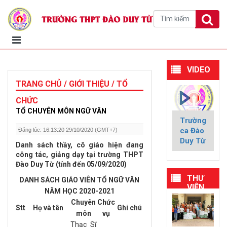
VIDEO
TRANG CHỦ / GIỚI THIỆU / TỔ
CHỨC
TỔ CHUYÊN MÔN NGỮ VĂN
Trường
ca Đào
Đăng lúc: 16:13:20 29/10/2020 (GMT+7)
Duy Từ
Danh sách thầy, cô giáo hiện đang
công tác, giảng dạy tại trường THPT
Đào Duy Từ (tính đến 05/09/2020)
THƯ
DANH SÁCH GIÁO VIÊN TỔ NGỮ VĂN
VIỆN
NĂM HỌC 2020-2021
HÌNH
Chuyên
Chức
ẢNH
Stt
Họ và tên
Ghi chú
môn
vụ
Thạc Sĩ