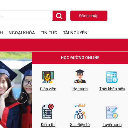
Đăng nhập
NH
NGOẠI KHÓA
TIN TỨC
TÀI NGUYÊN
HỌC ĐƯỜNG ONLINE
Giáo viên
Học sinh
Thời khóa biểu
Điểm thi
SLL Điện tử
Tuyển sinh