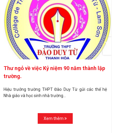
Thư ngỏ về việc Kỷ niệm 90 năm thành lập
Về 
trường.
biế
Hiệu trưởng trường THPT Đào Duy Từ gửi các thế hệ
V/v
Nhà giáo và học sinh nhà trường...
phò
dịch
Xem thêm