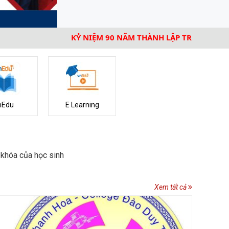
KỶ NIỆM 90 NĂM THÀNH LẬP TRƯỜNG COLLÈGE D
nEdu
E Learning
 khóa của học sinh
Xem tất cả