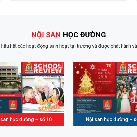
NỘI SAN
HỌC ĐƯỜNG
t hầu hết các hoạt động sinh hoạt tại trường và được phát hành v
 san học đường – số 10
Nội san học đường – s