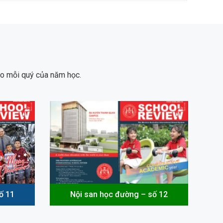
ào mỗi quý của năm học.
ố 11
Nội san học đường – số 12