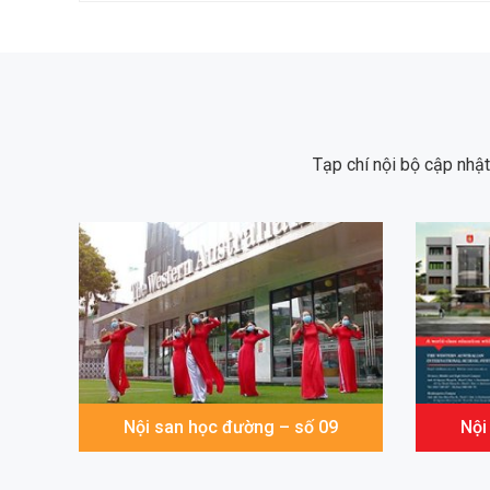
Tạp chí nội bộ cập nhậ
Nội san học đường – số 09
Nội