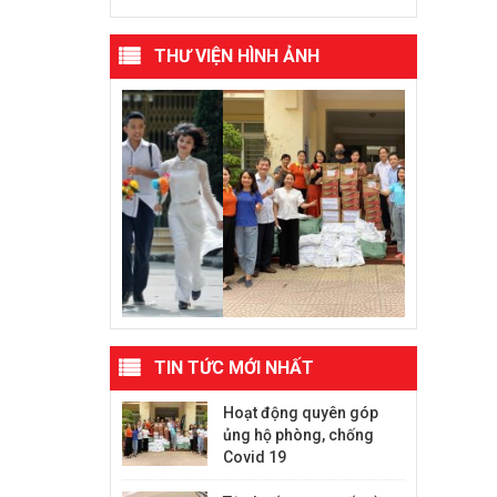
THƯ VIỆN HÌNH ẢNH
TIN TỨC MỚI NHẤT
Hoạt động quyên góp
ủng hộ phòng, chống
Covid 19