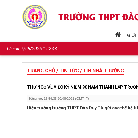
GIỚI
Thứ sáu, 7/08/2026 1:02:49
TRANG CHỦ / TIN TỨC / TIN NHÀ TRƯỜNG
THƯ NGỎ VỀ VIỆC KỶ NIỆM 90 NĂM THÀNH LẬP TRƯỜ
Đăng lúc: 16:56:33 10/08/2021 (GMT+7)
Hiệu trưởng trường THPT Đào Duy Từ gửi các thế hệ Nhà