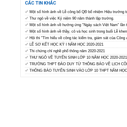
CÁC TIN KHÁC
Một số hình ảnh về Lễ công bố QĐ bổ nhiệm Hiệu trưởng
Thư ngỏ về việc Kỷ niệm 90 năm thành lập trường.
Một số hình ảnh về hưởng ứng "Ngày sách Việt Nam" lần
Một số hình ảnh về thầy, cô và học sinh trong buổi Lễ kh
Hội thi "Tìm hiểu về công tác kiểm tra, giám sát của Công
LỄ SƠ KẾT HỌC KỲ I NĂM HỌC 2020-2021
Thi chứng chỉ nghề phổ thông năm 2020-2021
THƯ NGỎ VỀ TUYỂN SINH LỚP 10 NĂM HỌC 2020-2021
TRƯỜNG THPT ĐÀO DUY TỪ THÔNG BÁO VỀ LỊCH CÔN
THÔNG BÁO TUYỂN SINH VÀO LỚP 10 THPT NĂM HỌC 