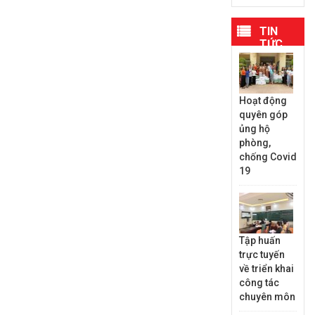
TIN
TỨC
MỚI
NHẤT
Hoạt động
quyên góp
ủng hộ
phòng,
chống Covid
19
Tập huấn
trực tuyến
về triển khai
công tác
chuyên môn