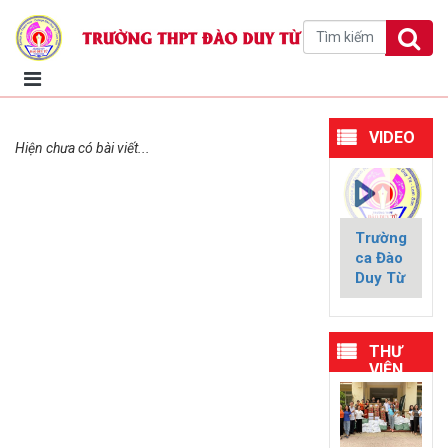
VIDEO
Hiện chưa có bài viết...
Trường
ca Đào
Duy Từ
THƯ
VIỆN
HÌNH
ẢNH