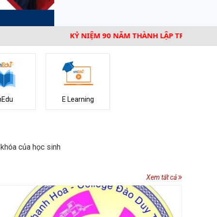
KỶ NIỆM 90 NĂM THÀNH LẬP TRƯỜNG COLLÈGE D
nEdu
E Learning
 khóa của học sinh
Xem tất cả