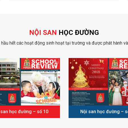
NỘI SAN
HỌC ĐƯỜNG
t hầu hết các hoạt động sinh hoạt tại trường và được phát hành v
 san học đường – số 10
Nội san học đường – s