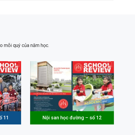
ào mỗi quý của năm học.
ố 11
Nội san học đường – số 12