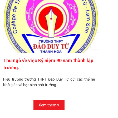
Thư ngỏ về việc Kỷ niệm 90 năm thành lập
Về 
trường.
biế
Hiệu trưởng trường THPT Đào Duy Từ gửi các thế hệ
V/v
Nhà giáo và học sinh nhà trường...
phò
dịch
Xem thêm