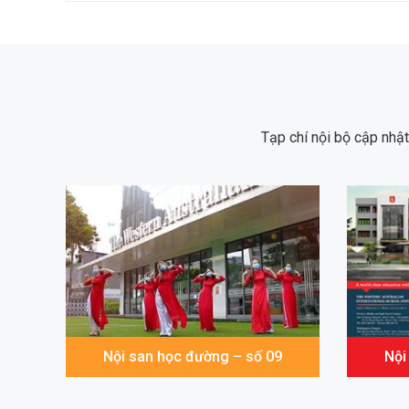
Tạp chí nội bộ cập nhậ
Nội san học đường – số 09
Nội