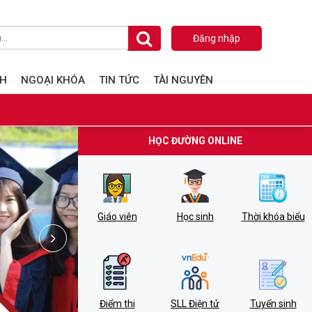
Đăng nhập
NH
NGOẠI KHÓA
TIN TỨC
TÀI NGUYÊN
HỌC ĐƯỜNG ONLINE
Giáo viên
Học sinh
Thời khóa biểu
Điểm thi
SLL Điện tử
Tuyển sinh