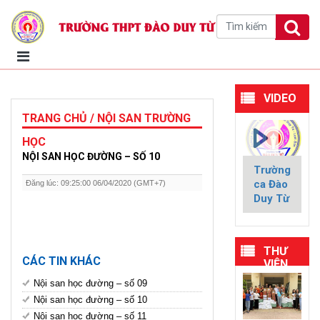
VIDEO
TRANG CHỦ / NỘI SAN TRƯỜNG
HỌC
NỘI SAN HỌC ĐƯỜNG – SỐ 10
Trường
ca Đào
Đăng lúc: 09:25:00 06/04/2020 (GMT+7)
Duy Từ
THƯ
CÁC TIN KHÁC
VIỆN
HÌNH
Nội san học đường – số 09
ẢNH
Nội san học đường – số 10
Nội san học đường – số 11