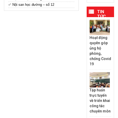
Nội san học đường – số 12
TIN
TỨC
MỚI
NHẤT
Hoạt động
quyên góp
ủng hộ
phòng,
chống Covid
19
Tập huấn
trực tuyến
về triển khai
công tác
chuyên môn