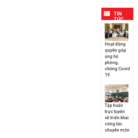
TIN
TỨC
MỚI
NHẤT
Hoạt động
quyên góp
ủng hộ
phòng,
chống Covid
19
Tập huấn
trực tuyến
về triển khai
công tác
chuyên môn