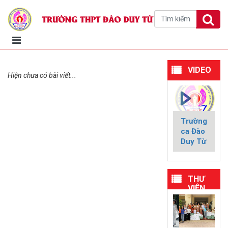
VIDEO
Hiện chưa có bài viết...
Trường
ca Đào
Duy Từ
THƯ
VIỆN
HÌNH
ẢNH