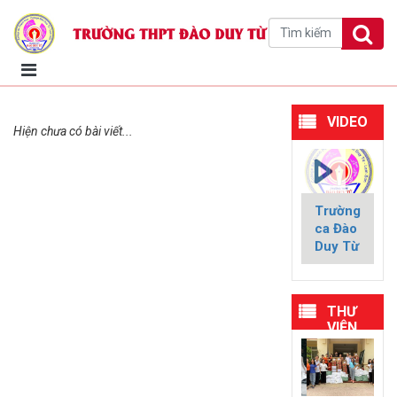
VIDEO
Hiện chưa có bài viết...
Trường
ca Đào
Duy Từ
THƯ
VIỆN
HÌNH
ẢNH