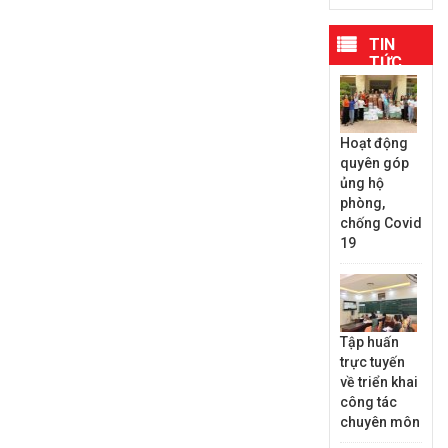
TIN
TỨC
MỚI
NHẤT
Hoạt động
quyên góp
ủng hộ
phòng,
chống Covid
19
Tập huấn
trực tuyến
về triển khai
công tác
chuyên môn