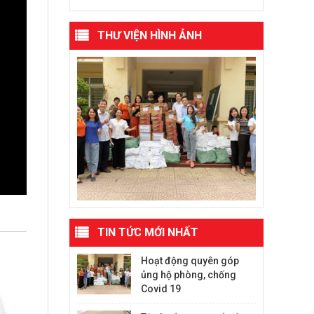
THƯ VIỆN HÌNH ẢNH
TIN TỨC MỚI NHẤT
Hoạt động quyên góp
ủng hộ phòng, chống
Covid 19