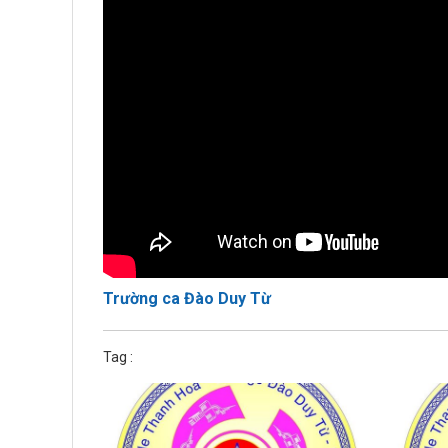
Trường ca Đào Duy Từ
Tag :