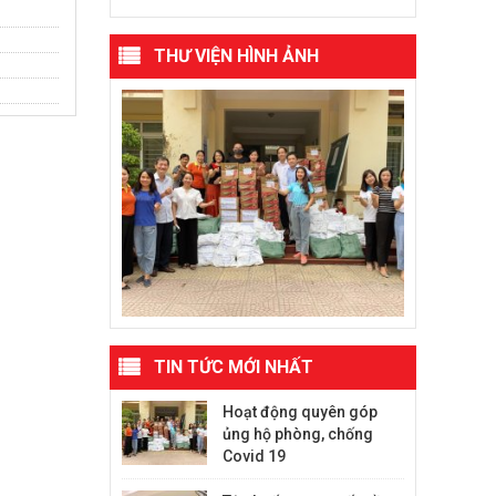
THƯ VIỆN HÌNH ẢNH
TIN TỨC MỚI NHẤT
Hoạt động quyên góp
ủng hộ phòng, chống
Covid 19